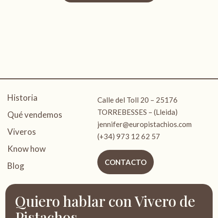
Historia
Calle del Toll 20 – 25176
TORREBESSES – (Lleida)
Qué vendemos
jennifer@europistachios.com
Viveros
(+34) 973 12 62 57
Know how
CONTACTO
Blog
Quiero hablar con Vivero de
Pistachos