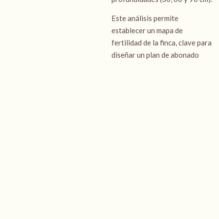
Este análisis permite
establecer un mapa de
fertilidad de la finca, clave para
diseñar un plan de abonado
eficiente y adaptado a las
necesidades del cultivo de
pistacho.
Últimas entradas