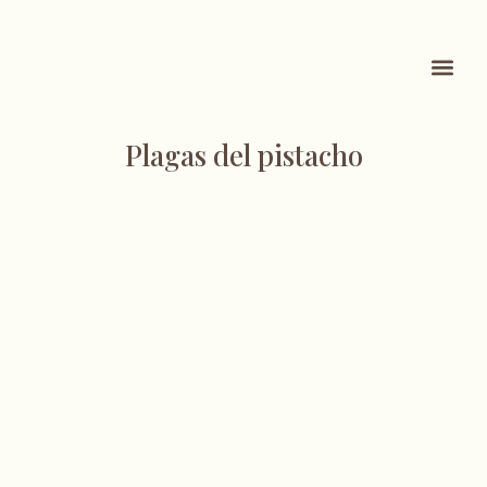
QUÉ VENDEM
KNOW HOW
Plagas del pistacho