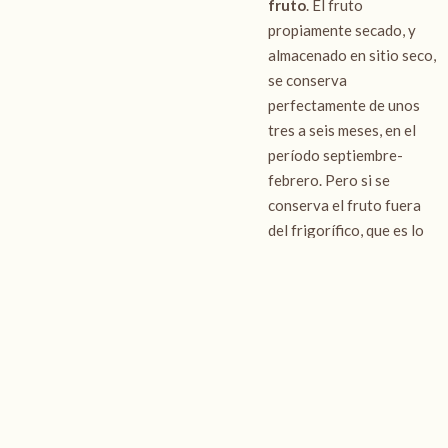
fruto
. El fruto
propiamente secado, y
almacenado en sitio seco,
se conserva
perfectamente de unos
tres a seis meses, en el
período septiembre-
febrero. Pero si se
conserva el fruto fuera
del frigorífico, que es lo
normal, y las
temperaturas son altas,
vigilar las “palomitas”
(aparición de Plodia
Interpuntella) a partir de
febrero, porque roen el
fruto -almendras- y
dañan su valor comercial.