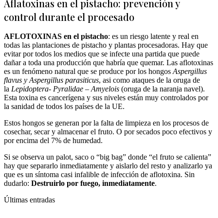
Aflatoxinas en el pistacho: prevención y
control durante el procesado
AFLOTOXINAS en el pistacho
: es un riesgo latente y real en
todas las plantaciones de pistacho y plantas procesadoras. Hay que
evitar por todos los medios que se infecte una partida que puede
dañar a toda una producción que habría que quemar. Las aflotoxinas
es un fenómeno natural que se produce por los hongos
Aspergillus
flavus y Aspergillus parasiticus
, asi como ataques de la oruga de
la
Lepidoptera- Pyralidae – Amyelois
(oruga de la naranja navel).
Esta toxina es cancerígena y sus niveles están muy controlados por
la sanidad de todos los países de la UE.
Estos hongos se generan por la falta de limpieza en los procesos de
cosechar, secar y almacenar el fruto. O por secados poco efectivos y
por encima del 7% de humedad.
Si se observa un palot, saco o “big bag” donde “el fruto se calienta”
hay que separarlo inmediatamente y aislarlo del resto y analizarlo ya
que es un síntoma casi infalible de infección de aflotoxina. Sin
dudarlo:
Destruirlo por fuego, inmediatamente
.
Últimas entradas